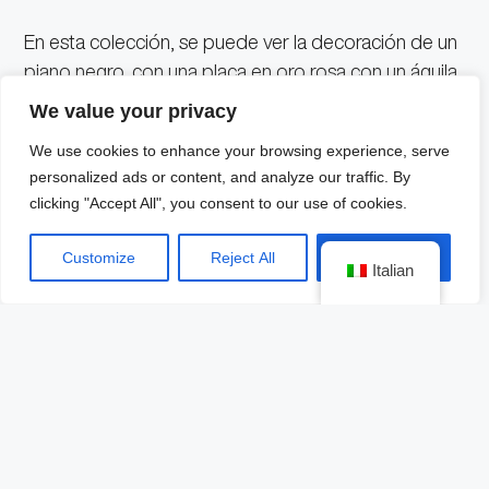
En esta colección, se puede ver la decoración de un
piano negro, con una placa en oro rosa con un águila
de frente con las alas majestuosas extendidas y la
We value your privacy
inscripción de «Pieza única».
We use cookies to enhance your browsing experience, serve
personalized ads or content, and analyze our traffic. By
Justo en el centro del guardatiempo, erguida, la
clicking "Accept All", you consent to our use of cookies.
figura de miniatura de Francisco Villa, pintada a mano.
Customize
Reject All
Accept All
Italian
En lo mecánico, se trata de toda una obra de la
ingeniería, pues «el volante central impulsa los
pesados cilindros que tocan la melodía, a la vez que
genera la energía necesaria para dar rotación a todo
el movimiento a través del pulsador situado a las 10».
Foto: Jacob & Co.