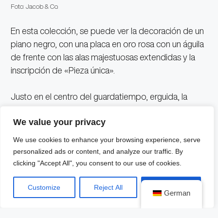
Foto: Jacob & Co.
En esta colección, se puede ver la decoración de un
piano negro, con una placa en oro rosa con un águila
de frente con las alas majestuosas extendidas y la
inscripción de «Pieza única».
Justo en el centro del guardatiempo, erguida, la
figura de miniatura de Francisco Villa, pintada a mano.
We value your privacy
En lo mecánico, se trata de toda una obra de la
We use cookies to enhance your browsing experience, serve
ingeniería, pues «el volante central impulsa los
personalized ads or content, and analyze our traffic. By
pesados cilindros que tocan la melodía, a la vez que
clicking "Accept All", you consent to our use of cookies.
genera la energía necesaria para dar rotación a todo
Customize
Reject All
Accept All
el movimiento a través del pulsador situado a las 10».
German
Foto: Jacob & Co.