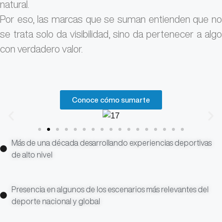
natural.
Por
eso,
las
marcas
que
se
suman
entienden
que
n
se
trata
solo
da
visibilidad,
sino
da
pertenecer
a
alg
con
verdadero
valor.
Conoce cómo sumarte
Más de una década desarrollando experiencias deportivas
de alto nivel
Presencia en algunos de los escenarios más relevantes del
deporte nacional y global