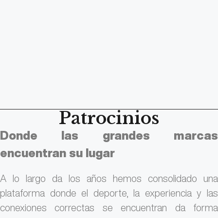
Patrocinios
Donde
las
grandes
marca
encuentran
su
lugar
A
lo
largo
da
los
años
hemos
consolidado
una
plataforma
donde
el
deporte,
la
experiencia
y
la
conexiones
correctas
se
encuentran
da
form