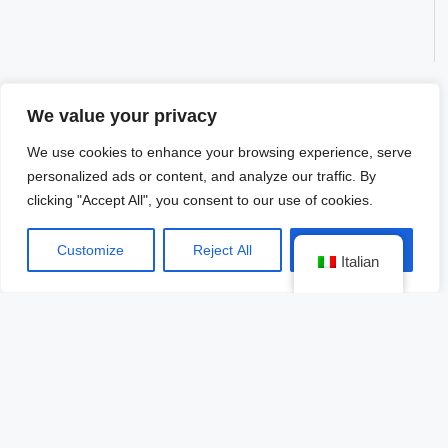
Ci prendiamo cura di ogni dettaglio per portarvi
We value your privacy
in alcuni dei migliori campi da golf del Messico e
We use cookies to enhance your browsing experience, serve
del mondo, premiati per il loro design, il
personalized ads or content, and analyze our traffic. By
paesaggio e i servizi offerti.
clicking "Accept All", you consent to our use of cookies.
Ora non vi resta che sperimentare fino in fondo e
Customize
Reject All
Accept All
scoprire come riusciamo a unire divertimento,
Italian
esclusività, fratellanza e sorellanza in ognuno dei
nostri eventi.
e piacere.
Per iscriversi, contattare Yunni Mueller al numero
55 3593-9910 o a
ymueller@grupomiga.com.mx.