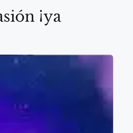
sión ¡ya