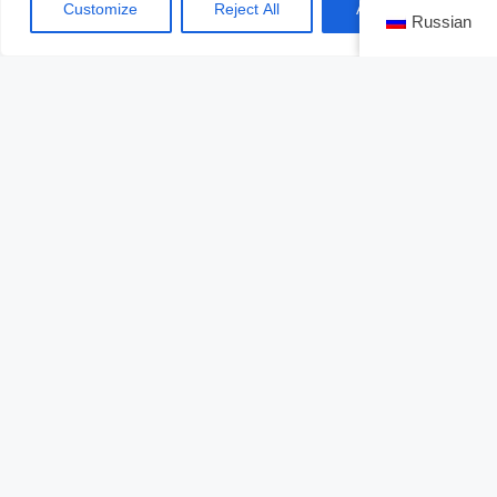
ENCUENTRA EL TELÉFONO IDEAL PARA TI,
Customize
Reject All
Accept All
Russian
DANDO CLIC AQUÍ.
Precios y disponibilidad
Aún puedes encontrar algunos equipos del iPhone 8
en los puntos de venta autorizados de la República
Mexicana, con precio inicial aproximado de $8,999
MXN.
ВАМ ТАКЖЕ МОЖЕТ БЫТЬ ИНТЕРЕСНО:
ASÍ ES EL POPULAR LG Q6 PRIME
XPERIA XA1 ULTRA EL COTIZADO MÓVIL DE SONY