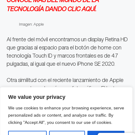
TECNOLOGÍA DANDO CLIC AQUÍ.
Imagen: Apple
Al frente del móvil encontramos un display Retina HD
que gracias al espacio para el botón de home con
tecnología Touch ID y marcos frontales es de 4.7
pulgadas, al igual que el nuevo iPhone SE 2020.
Otra similitud con el reciente lanzamiento de Apple
se encuentra en las cámaras fotográficas. El lente
principal es de 12 megapíxeles equipado con gran
We value your privacy
angular y teleobjetivo, mientras que el sensor
We use cookies to enhance your browsing experience, serve
delantero es de 7 megapíxeles con tecnología de
personalized ads or content, and analyze our traffic. By
detección de rostros y rango dinámico alto.
clicking "Accept All", you consent to our use of cookies.