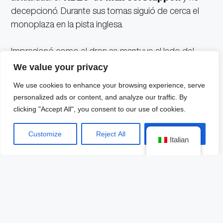
decepcionó. Durante sus tomas siguió de cerca el
monoplaza en la pista inglesa.
Impresionó como el dron se mantuvo al lado del
vehículo del neerlandés, a pesar de que por
We value your privacy
momentos alcanzó los 300 kilómetros por hora,
We use cookies to enhance your browsing experience, serve
pero aseguran que es capaz de llegar a los 350
personalized ads or content, and analyze our traffic. By
km/h con una autonomía de pila de tres minutos.
clicking "Accept All", you consent to our use of cookies.
“Nunca pensé que vería un dron yendo tan rápido
Customize
Reject All
Accept All
Italian
solo para grabar imágenes de la cámara”, comentó
Verstappen y agregó: “Me sorprendió mucho lo
rápido que podía seguir el ritmo…. Da una
perspectiva un poco diferente para ver la F1″, dijo el
tres veces campeón de la F1.