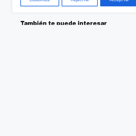
1135250.
También te puede interesar
CASA DON RAMÓN OBTIENE 9 MEDALLAS E
COMPETITION
REACTIVA CUERPO Y MENTE EN BAJA CALI
CELEBRITY BEYOND, EL NUEVO BARCO DE 
Articolo precedente