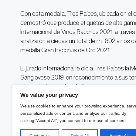
Con esta medalla, Tres Raíces, ubicada en el 
demostró que produce etiquetas de alta gam
Internacional de Vinos Bacchus 2021, a través
analizaron a ciegas un total de mil 692 vinos 
medalla Gran Bacchus de Oro 2021.
El jurado internacional le dio a Tres Raíces la
Sangiovese 2019, en reconocimiento a sus tono
mermeladas y notas de frutos secos como ave
We value your privacy
barricas de roble francés y americano.
We use cookies to enhance your browsing experience, serv
Además, la casa vinícola cuenta con un hotel b
personalized ads or content, and analyze our traffic. By
clicking "Accept All", you consent to our use of cookies.
restaurante Terruño (dentro del mismo comple
también realizan experiencias enoturísticas, l
Customize
Reject All
Accept All