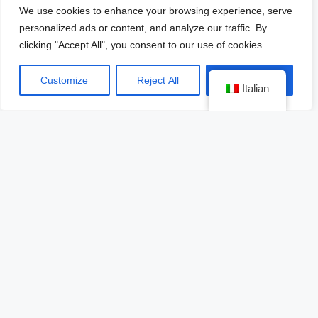
We use cookies to enhance your browsing experience, serve
gran final.
personalized ads or content, and analyze our traffic. By
clicking "Accept All", you consent to our use of cookies.
Sol Andaluz
Customize
Reject All
Accept All
Ingredientes:
Italian
60 ml Tío Pepe
20 ml Néctar ximenez
Top gaseosa casera de ciruela pasa y granos
arábigos de café
Garnitura con brandy Lepanto
Procedimiento: