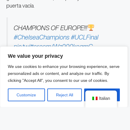
puerta vacía.
CHAMPIONS OF EUROPE!!!
#ChelseaChampions
#UCLFinal
pic.twitter.com/Wz000kegmG
We value your privacy
— Chelsea FC (@ChelseaFC)
May 29,
We use cookies to enhance your browsing experience, serve
personalized ads or content, and analyze our traffic. By
2021
clicking "Accept All", you consent to our use of cookies.
Customize
Reject All
Accept All
El conjunto de Thomas Tuchel, quien el pasado año
Italian
perdió la final con el París Saint Germain ante el
Bayern Múnich, resistió el acoso del City de Pep
Guardiola hasta sellar el triunfo.