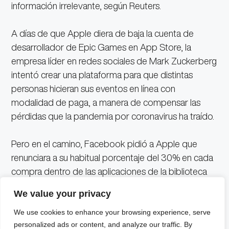
información irrelevante, según Reuters.
A días de que Apple diera de baja la cuenta de
desarrollador de Epic Games en App Store, la
empresa líder en redes sociales de Mark Zuckerberg
intentó crear una plataforma para que distintas
personas hicieran sus eventos en línea con
modalidad de paga, a manera de compensar las
pérdidas que la pandemia por coronavirus ha traído.
Pero en el camino, Facebook pidió a Apple que
renunciara a su habitual porcentaje del 30% en cada
compra dentro de las aplicaciones de la biblioteca
de App Store para apoyar a quienes más lo
We value your privacy
necesitan, encontrándose con una negativa rotunda
de parte de la compañía de tecnología.
We use cookies to enhance your browsing experience, serve
personalized ads or content, and analyze our traffic. By