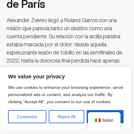
de París
Alexander Zverev llegó a Roland Garros con una
misión que parecía tanto un destino como una
cuenta pendiente. Su relación con la arcilla parisina
estaba marcada por el dolor: desde aquella
espeluznante lesión de tobillo en las semifinales de
2022, hasta la dolorosa final perdida hace apenas
dos años ante Carlos Alcaraz, donde dejó escapar
We value your privacy
una ventaja que parecía definitiva.
We use cookies to enhance your browsing experience, serve
Con tres finales de Grand Slam previas perdidas en
personalized ads or content, and analyze our traffic. By
su historial, la presión sobre los hombros del alemán
clicking "Accept All", you consent to our use of cookies.
era monumental.
Sin embargo, el panorama de la
segunda semana se abrió de forma inédita con las
Customize
Reject All
Accept All
Italian
tempranas eliminaciones y ausencias de titanes
como Novak Djokovic, Jannik Sinner y el propio