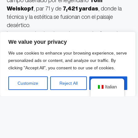
Weiskopf
, par 71 y de
7,421 yardas
, donde la
técnica y la estética se fusionan con el paisaje
desértico.
Las rocas rojas, las dunas de arena y las formaciones
volcánicas crean un escenario natural que reta la
We value your privacy
precisión de cada golpe, mientras enmarcan uno de
We use cookies to enhance your browsing experience, serve
los torneos más espectaculares de la temporada.
personalized ads or content, and analyze our traffic. By
clicking "Accept All", you consent to our use of cookies.
Aunque los horarios oficiales se anunciarán
próximamente, los torneos del PGA Tour suelen
Customize
Reject All
Accept All
Italian
comenzar a media mañana, con cierres al atardecer
y una ronda final el domingo por la tarde.
De Black Desert a
Bank of Utah: un nuevo