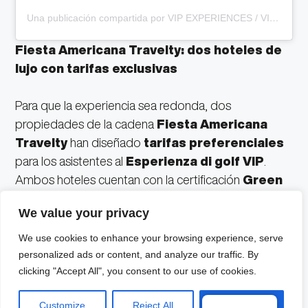
Una publicación compartida por VIP EXPERIENCES / VIAJES DEPORTIVOS DE LUJO (@vip_experiences)
Fiesta Americana Travelty: dos hoteles de
lujo con tarifas exclusivas
Para que la experiencia sea redonda, dos
propiedades de la cadena
Fiesta Americana
Travelty
han diseñado
tarifas preferenciales
para los asistentes al
Esperienza di golf VIP
.
Ambos hoteles cuentan con la certificación
Green
Key
, sello internacional de turismo sustentable .Si te
We value your privacy
apasiona el golf de alto nivel y buscas una
experiencia que combine turismo premium, cultura y
We use cookies to enhance your browsing experience, serve
hospitalidad de cinco estrellas, Guadalajara es tu
personalized ads or content, and analyze our traffic. By
clicking "Accept All", you consent to our use of cookies.
próximo destino.
Customize
Reject All
Accept All