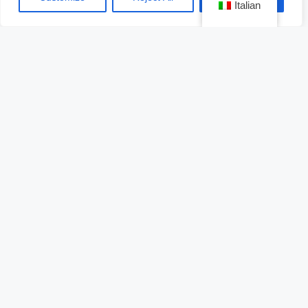
Italian
Fiesta Americana Guadalajara Minerva: lujo
urbano frente a la icónica glorieta
En pleno corazón económico y turístico de la
ciudad, el
Fiesta Americana Guadalajara
Minerva
ofrece 391 habitaciones y un ambiente de
lujo contemporáneo
.