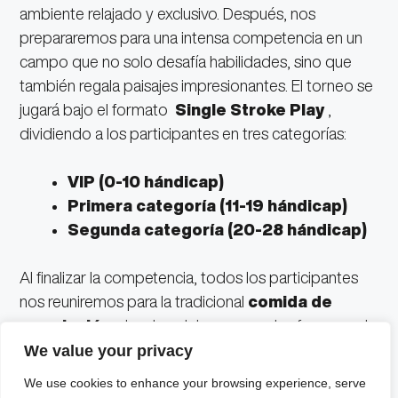
ambiente relajado y exclusivo. Después, nos
prepararemos para una intensa competencia en un
campo que no solo desafía habilidades, sino que
también regala paisajes impresionantes. El torneo se
jugará bajo el formato
Single
Stroke Play
,
dividiendo a los participantes en tres categorías:
VIP (0-10 hándicap)
Primera categoría (11-19 hándicap)
Segunda categoría (20-28 hándicap)
Al finalizar la competencia, todos los participantes
nos reuniremos para la tradicional
comida de
premiación
, donde celebraremos el esfuerzo y el
talento de los mejores jugadores de cada categoría.
We value your privacy
Pero eso no será todo, porque el evento cerrará con
We use cookies to enhance your browsing experience, serve
un increíble show en vivo del grupo
Rubx
, un