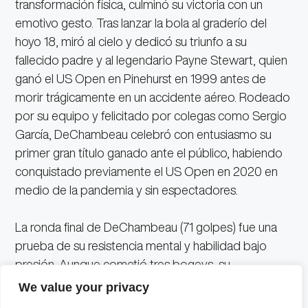
transformación física, culminó su victoria con un
emotivo gesto. Tras lanzar la bola al graderío del
hoyo 18, miró al cielo y dedicó su triunfo a su
fallecido padre y al legendario Payne Stewart, quien
ganó el US Open en Pinehurst en 1999 antes de
morir trágicamente en un accidente aéreo. Rodeado
por su equipo y felicitado por colegas como Sergio
García, DeChambeau celebró con entusiasmo su
primer gran título ganado ante el público, habiendo
conquistado previamente el US Open en 2020 en
medio de la pandemia y sin espectadores.
La ronda final de DeChambeau (71 golpes) fue una
prueba de su resistencia mental y habilidad bajo
presión. Aunque cometió tres bogeys, su
desempeño en los nueve hoyos finales fue crucial. En
We value your privacy
particular, su golpe con el wedge en el hoyo 18, que