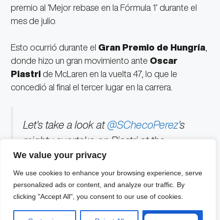
premio al ‘Mejor rebase en la Fórmula 1’ durante el
mes de julio.
Esto ocurrió durante el
Gran Premio de Hungría
,
donde hizo un gran movimiento ante
Oscar
Piastri
de McLaren en la vuelta 47, lo que le
concedió al final el tercer lugar en la carrera.
Let's take a look at
@SChecoPerez
's
mighty overtake on Piastri at the
We value your privacy
#HungarianGP
#F1
pic.twitter.com/dzo3Eu2gqh
We use cookies to enhance your browsing experience, serve
personalized ads or content, and analyze our traffic. By
clicking "Accept All", you consent to our use of cookies.
— Formula 1 (@F1)
August 7, 2023