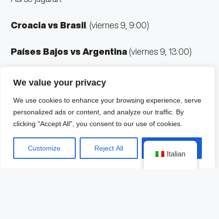
Croacia vs Brasil
. (viernes 9, 9:00)
Países Bajos vs Argentina
(viernes 9, 13:00)
Marruecos vs Portugal
(sábado 10, 9:00)
We value your privacy
We use cookies to enhance your browsing experience, serve
Inglaterra vs Francia
(sábado 10, 13:00)
personalized ads or content, and analyze our traffic. By
clicking "Accept All", you consent to our use of cookies.
En el caso de que avancen Brasil y Argentina serían
rivales en las semifinales, lo que podría ser una
Customize
Reject All
Accept All
Italian
revancha para los amazónicos tras caer en la
reciente final de Copa América.
Por otro lado, Portugal añora acercarse a una posible
final de Copa del Mundo, pero antes deberá pasar