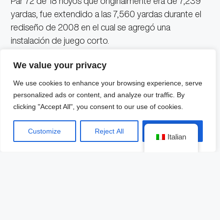
Par 72 de 18 hoyos que originalmente era de 7,239
yardas, fue extendido a las 7,560 yardas durante el
rediseño de 2008 en el cual se agregó una
instalación de juego corto.
We value your privacy
Del diseño de Shadow Creek destacan los grandes
We use cookies to enhance your browsing experience, serve
desniveles y el hecho de que a pesar de estar en la
personalized ads or content, and analyze our traffic. By
zona del desierto de Nevada, no se alcanza a ver
clicking "Accept All", you consent to our use of cookies.
esta vegetación, transmitiendo la sensación de que
Customize
Reject All
Accept All
estuvieras en algún campo de Carolina del Norte.
Italian
Cada hoyo en Shadow Creek tiene características
que hacen que un puntaje de par sea un logro. En el
corto y majestuoso hoyo 17, por ejemplo, el green
tiene tres veces más ancho que profundidad, por lo
que el control de yardas se vuelve de suma