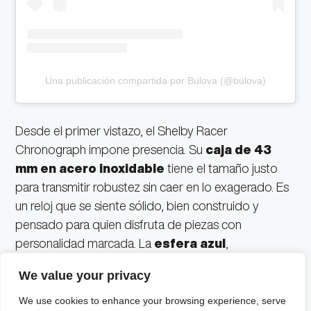
Una publicación compartida por Bulova (@bulova)
Desde el primer vistazo, el Shelby Racer
Chronograph impone presencia. Su
caja de 43
mm en acero inoxidable
tiene el tamaño justo
para transmitir robustez sin caer en lo exagerado. Es
un reloj que se siente sólido, bien construido y
pensado para quien disfruta de piezas con
personalidad marcada. La
esfera azul
,
protagonista absoluta del diseño, juega con distintos
We value your privacy
niveles y texturas que recuerdan al tablero de un
auto de carreras, donde cada elemento tiene una
We use cookies to enhance your browsing experience, serve