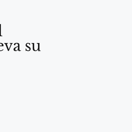
l
eva su