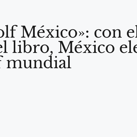
f México»: con e
l libro, México el
lf mundial