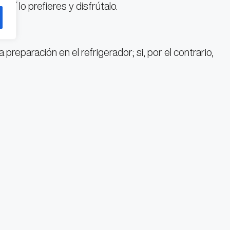
así lo prefieres y disfrútalo.
 preparación en el refrigerador; si, por el contrario,
posar a temperatura ambiente.
 REACTIVARSE FÍSICA Y MENTALMENTE
N DEL TEMPORAL Y SON IMPERDIBLES!
 YA! ESTA ES UNA