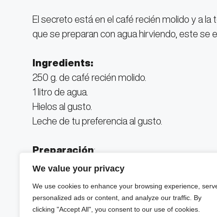
El secreto está en el café recién molido y a la
que se preparan con agua hirviendo, este se 
Ingredients:
250 g. de café recién molido.
1 litro de agua.
Hielos al gusto.
Leche de tu preferencia al gusto.
Preparación
: ​
En un envase de cristal, coloca el café molido e
We value your privacy
temperatura ambiente.
We use cookies to enhance your browsing experience, serv
Agita el agua y el café hasta obtener una me
personalized ads or content, and analyze our traffic. By
Cubre el envase, ya sea con un paño o su propi
clicking "Accept All", you consent to our use of cookies.