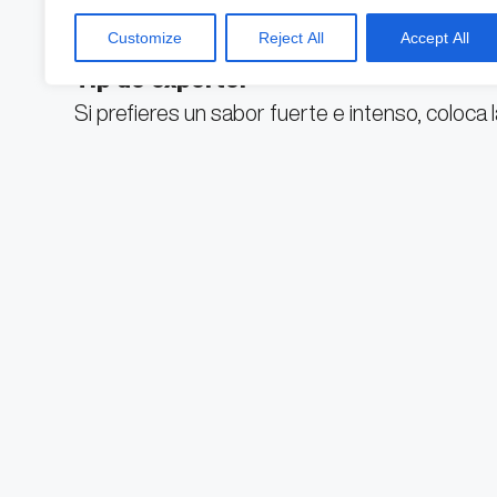
Después del reposo, sírvelo con hielo y leche si 
Customize
Reject All
Accept All
Tip de experto:
Si prefieres un sabor fuerte e intenso, coloca la
prefieres notas más achocolatadas, déjalo re
YOU MAY ALSO BE INTERESTED IN
WEEKEND CHEF: ¡DOMINGO DE PIZZA!
VALLE DE BRAVO, EL DESTINO IDEAL PARA
¿CHILES EN NOGADA CON TOCINO? ¡SÍ, SO
¡HAZ TU RESERVACIÓN