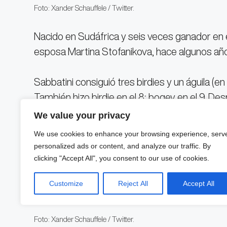
Foto: Xander Schauffele / Twitter.
Nacido en Sudáfrica y seis veces ganador en e
esposa Martina Stofanikova, hace algunos años, 
Sabbatini consiguió tres birdies y un águila (en
También hizo birdie en el 8; bogey en el 9. De
segundos 9.
We value your privacy
We use cookies to enhance your browsing experience, serv
Para obtener al ganador del bronce se necesit
personalized ads or content, and analyze our traffic. By
(C.T. Pan; Collin Morikawa; Mito Pereira; Sebas
clicking "Accept All", you consent to our use of cookies.
Matsuyama), y finalmente C.T. Pan consiguió 
Customize
Reject All
Accept All
a Collin Morikawa, cuya bola se fue al bunker.
Foto: Xander Schauffele / Twitter.