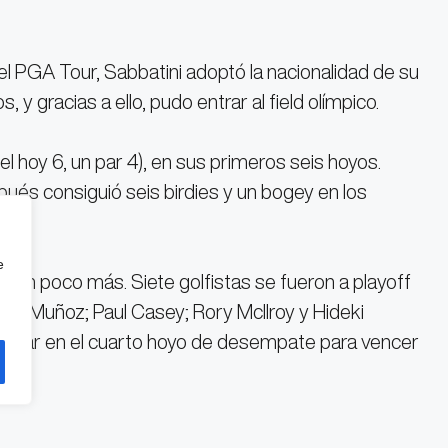
l PGA Tour, Sabbatini adoptó la nacionalidad de su
y gracias a ello, pudo entrar al field olímpico.
 el hoy 6, un par 4), en sus primeros seis hoyos.
spués consiguió seis birdies y un bogey en los
e
ó un poco más. Siete golfistas se fueron a playoff
tián Muñoz; Paul Casey; Rory McIlroy y Hideki
un par en el cuarto hoyo de desempate para vencer