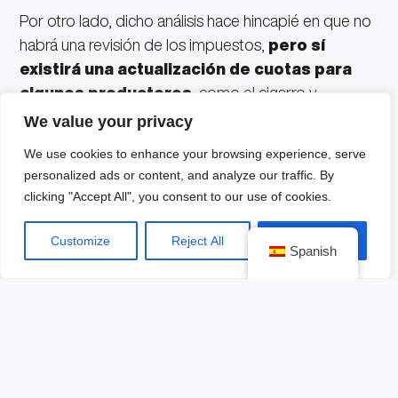
Por otro lado, dicho análisis hace hincapié en que no
habrá una revisión de los impuestos,
pero sí
existirá una actualización de cuotas para
algunos productores
, como el cigarro y
gasolina, conforme a la inflación del 3.5% con la que
We value your privacy
se espera se cierre este año.
We use cookies to enhance your browsing experience, serve
personalized ads or content, and analyze our traffic. By
“
La Secretaria de Hacienda y Crédito Público, tendrá
clicking "Accept All", you consent to our use of cookies.
que revisar la caída económica que representó el
2020 para México, la cual será mayor a -7.4 que se
Customize
Reject All
Accept All
Spanish
presentó en el informe de finanzas
”.
El barril para la mezcla mexicana con cifras optimistas
de producción
tendrá una cotización de 45
dólares y una inflación del 3%.