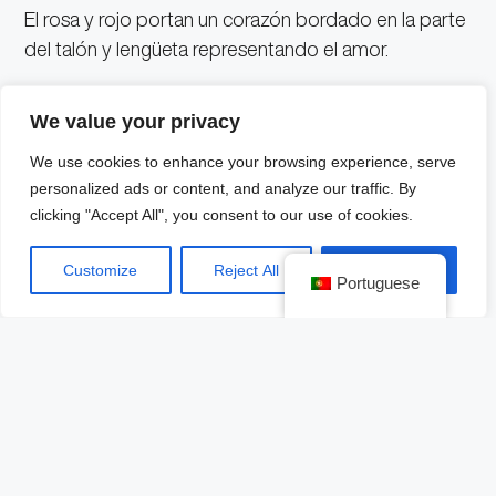
El rosa y rojo portan un corazón bordado en la parte
del talón y lengüeta representando el amor.
A su vez, el Disruptor ll en color Negro, lleva el mismo
We value your privacy
corazón bordado, pero en este modelo,
con una
We use cookies to enhance your browsing experience, serve
división por la mitad simulando la ruptura de
personalized ads or content, and analyze our traffic. By
la relación
.
clicking "Accept All", you consent to our use of cookies.
FILA explica la relación de cada modelo con su color:
Customize
Reject All
Accept All
Portuguese
Enamoramiento (Rosa)
Es una experiencia que puede ser personal o
compartida, si esta responde de manera positiva al
crear un deseo amoroso. Después de esta etapa
pueden derivarse dos sentimientos totalmente
opuestos, por un lado, podemos tener el amor y