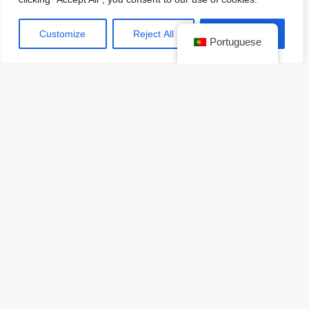
Customize
Reject All
Accept All
Portuguese
Más videojuegos disponibles
Para crecer la oferta de títulos disponibles desde la
fecha de lanzamiento de la nueva consola, Sony ha
dado a conocer 5 juegos nuevos que ofrecerán una
grandiosa experiencia para los usuarios.