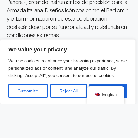
Panerai», creando instrumentos de precisión para la
Armada Italiana. Diseños icónicos como el Radiomir
y el Luminor nacieron de esta colaboración,
destacándose por su funcionalidad y resistencia en
condiciones extremas.
We value your privacy
Lo que distingue a Panerai en el mundo de la relojería
es su capacidad de unir la tradición italiana con la
We use cookies to enhance your browsing experience, serve
personalized ads or content, and analyze our traffic. By
innovación suiza, creando piezas que son tanto
clicking "Accept All", you consent to our use of cookies.
funcionales como artísticas. Sus carátulas grandes y
legibles, combinadas con materiales avanzados
Customize
Reject All
Accept All
como el Carbotech y el BMG-Tech, son testimonio
English
de su dedicación a la excelencia. Además, su
producción en ediciones limitadas convierte cada
reloj en un objeto de colección con un valor
exclusivo.