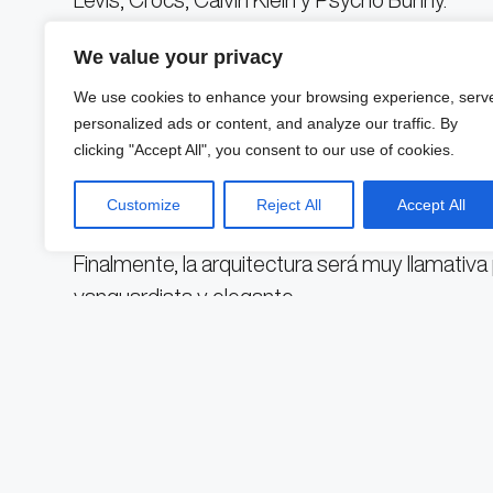
We value your privacy
Además, abrirán cerca de 25
restaurants
p
exigentes.
We use cookies to enhance your browsing experience, serv
personalized ads or content, and analyze our traffic. By
clicking "Accept All", you consent to our use of cookies.
Otro plus que ofrecerá esta plaza será el entr
karts, pista de hielo, cajas de bateo, muro para
Customize
Reject All
Accept All
Finalmente, la arquitectura será muy llamativ
vanguardista y elegante.
https://www.instagram.com/p/CwTbAhCx4a