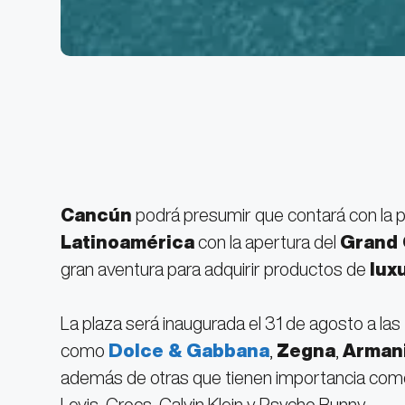
Cancún
podrá presumir que contará con la 
Latinoamérica
con la apertura del
Grand 
gran aventura para adquirir productos de
lux
La plaza será inaugurada el 31 de agosto a la
como
Dolce & Gabbana
,
Zegna
,
Arman
además de otras que tienen importancia come
Levis, Crocs, Calvin Klein y Psycho Bunny.