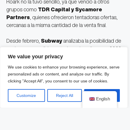
Roark no la tuvo sencillo, ya que venció a otros
grupos como
TDR Capital y Sycamore
Partners
, quienes ofrecieron tentadoras ofertas,
cercanas a la misma cantidad de la venta final.
Desde febrero,
Subway
analizaba la posibilidad de
explorar una posible venta, la cual se dio en un 2023
donde tuvieron una alza importante en sus ventas
We value your privacy
(9.3%) durante el primer semestre del año.
We use cookies to enhance your browsing experience, serve
personalized ads or content, and analyze our traffic. By
Subway es una cadena de restaurantes que se
clicking "Accept All", you consent to our use of cookies.
especializa en la venta de
sándwiches y
ensaladas
, la cual cuenta con más de 37 mil
Customize
Reject All
Accept All
English
restaurantes en más 100 países. Surgió en 1965 con
el nombre de
Pete’s Super Submarines
en
Bridgeport, Connecticut.