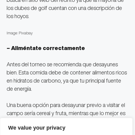
los clubes de golf cuentan con una descripción de
los hoyos.
Image: Pixabay
– Aliméntate correctamente
Antes del torneo se recomienda que desayunes
bien. Esta comida debe de contener alimentos ricos
en hidratos de carbono, ya que tu principal fuente
de energía.
Una buena opción para desayunar previo a visitar el
campo sería cereal y fruta, mientras que lo mejor es
que te alejes del café, puesto que la cafeína no te
We value your privacy
ayudará a mantener la calma.