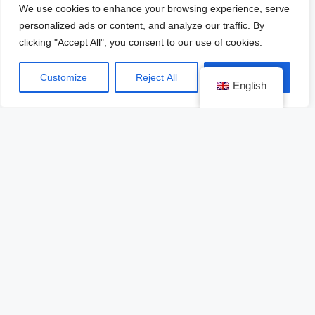
We use cookies to enhance your browsing experience, serve
personalized ads or content, and analyze our traffic. By
clicking "Accept All", you consent to our use of cookies.
Customize
Reject All
Accept All
NO TE QUEDES FUERA
English
DE LA PRÓXIMA GOLF
VIP EXPERIENCE
¡RESERVA AHORA TU
LUGAR!
55-35-93-99-10