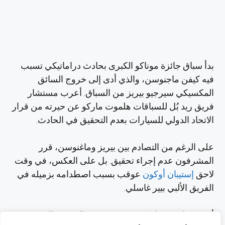
بدأ سباق جائزة موناكو الكبرى بحادث دراماتيكي تسبب
فيه كيفن ماجنوسن، والذي أدى إلى خروج السائق
المكسيكي سيرجيو بيريز من السباق. أعرب مستشار
فريق ريد بُل للسباقات هلموت ماركو عن حيرته من قرار
الاتحاد الدولي للسيارات بعدم التحقيق في الحادث.
على الرغم من التصادم بين بيريز وماغنوسن، قرر
المشرفون عدم إجراء تحقيق. بل على العكس، في وقت
لاحق
إستيبان أوكون
عوقب بسبب اصطدامه بزميله في
الفريق الألبي بيير غاسلي.
أعرب هلموت ماركو عن دهشته من السرعة التي رفض