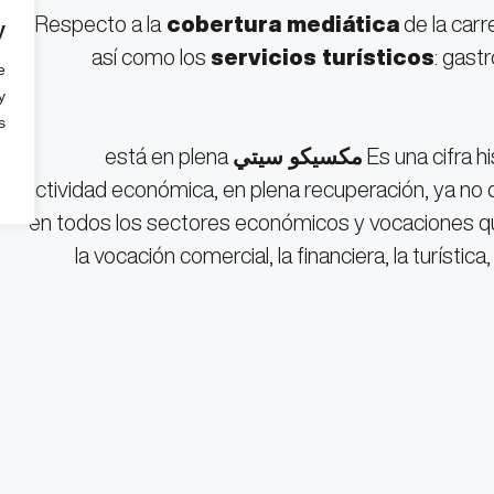
Respecto a la
cobertura mediática
de la carr
y
así como los
servicios turísticos
: gast
e
y
.
مكسيكو سيتي
está en plena
actividad económica, en plena recuperación, ya no
en todos los sectores económicos y vocaciones que t
la vocación comercial, la financiera, la turístic