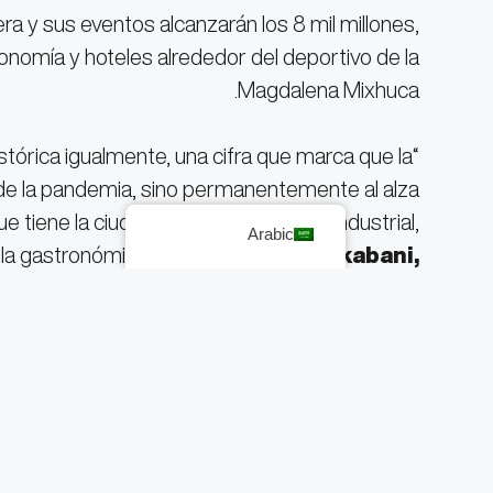
era y sus eventos alcanzarán los 8 mil millones,
ronomía y hoteles alrededor del deportivo de la
Magdalena Mixhuca.
“Es una cifra histórica igualmente, una cifra que marca que la
 de la pandemia, sino permanentemente al alza
iene la ciudad, incluye la vocación industrial,
Arabic
a, la gastronómica”, declaró
Fadlala Akabani,
secretaria de la SEDECO.
https://www.instagram.com/p/CyWFcD0Mzul/