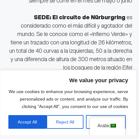
siempre se corre en el mes de mayo o junio.
SEDE: El circuito de Nürburgring
es
considerado como el más difícil y agotador del
mundo. Se le conoce como el «Infierno Verde» y
tiene un trazado con una longitud de 26 kilómetros,
un total de 40 curvas a la izquierdas, 50 a la derecha
y una diferencia de altura de 300 metros situado en
los bosques de la región Eifel.
We value your privacy
بي إم دبليو
es el constructor con más victorias en
We use cookies to enhance your browsing experience, serve
esta prueba con un total de 20, seguido de
personalized ads or content, and analyze our traffic. By
Porsche
con 13,
Audi
con seis,
Ford
con cinco,
clicking "Accept All", you consent to our use of cookies.
Chrysler
con tres,
Mercedes Benz
tiene dos y
finalmente,
Opel
con una.
Accept All
Reject All
Customize
Arabic
Durante el 2022, el equipo
Phoenix Racing
fue el