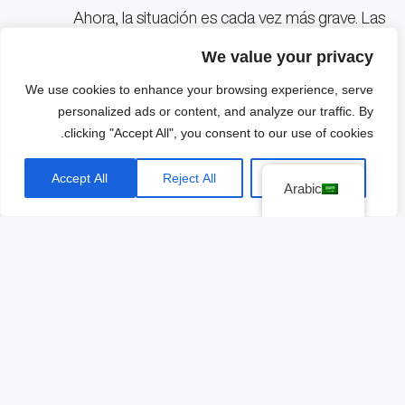
Ahora, la situación es cada vez más grave. Las
pérdidas se acumulan, y con el mes de protestas y
We value your privacy
paralización debido al brote dentro de la fábrica ha
We use cookies to enhance your browsing experience, serve
podido causarle unas pérdidas que exceden los 40
personalized ads or content, and analyze our traffic. By
mil millones de dólares, según las estimaciones de
clicking "Accept All", you consent to our use of cookies.
.
Bloomberg
Accept All
Reject All
Customize
Apple envió un comunicado el pasado 6 de
Arabic
noviembre en el que reconoció que las “restricciones
de Covid-19 han afectado temporalmente a la planta
principal de ensamblaje del
iPhone 14 Pro
y
iPhone 14 Pro Max
situada en Zhengzhou”, y que
la planta estaba funcionando a una capacidad
significativamente reducida.
Los ingresos de
تفاحة
se verán seriamente