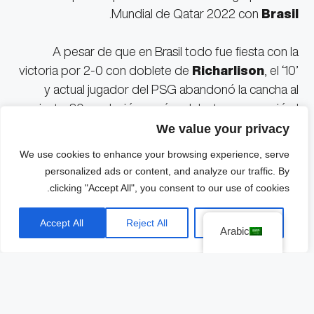
.
Mundial de Qatar 2022 con
Brasil
A pesar de que en Brasil todo fue fiesta con la
victoria por 2-0 con doblete de
Richarlison
, el ‘10’
y actual jugador del PSG abandonó la cancha al
minuto 80 por lesión y más adelante se conoció el
parte médico.
We value your privacy
We use cookies to enhance your browsing experience, serve
Neymar
se pronunció en redes sociales sobre la
personalized ads or content, and analyze our traffic. By
lesión y promete volver más fuerte que nunca. Este
clicking "Accept All", you consent to our use of cookies.
mensaje lo expuso en su cuenta de
انستقرام
con el
título “Tener Fé”.
Accept All
Reject All
Customize
Arabic
«Es creer que todo va a estar bien, también durante
el caos. Es la certeza de que todo lo mejor está por
venir. Es entender que todo tiene su debido tiempo.