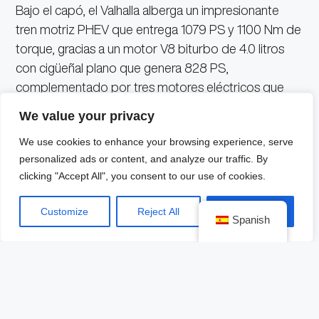
Bajo el capó, el Valhalla alberga un impresionante
tren motriz PHEV que entrega 1079 PS y 1100 Nm de
torque, gracias a un motor V8 biturbo de 4.0 litros
con cigüeñal plano que genera 828 PS,
complementado por tres motores eléctricos que
suman otros 251 PS. Con una velocidad máxima
We value your privacy
limitada a 350 km/h y una aceleración de 0 a 100
We use cookies to enhance your browsing experience, serve
km/h en solo 2.5 segundos, este supercar redefine el
personalized ads or content, and analyze our traffic. By
significado de la velocidad y la potencia.
clicking "Accept All", you consent to our use of cookies.
La innovadora transmisión DCT de 8 velocidades
Customize
Reject All
Accept All
Spanish
canaliza la potencia al eje trasero, garantizando
cambios rápidos y precisos que elevan la
experiencia de conducción a niveles inigualables.
Además, el Valhalla ofrece cuatro modos de
conducción: Sport, Pure EV, Sport+ y Race,
adaptándose a diversas condiciones y estilos de