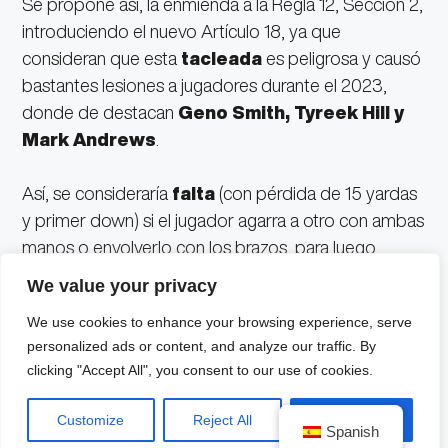
Se propone así, la enmienda a la Regla 12, Sección 2,
introduciendo el nuevo Artículo 18, ya que
consideran que esta
tacleada
es peligrosa y causó
bastantes lesiones a jugadores durante el 2023,
donde de destacan
Geno Smith, Tyreek Hill y
Mark Andrews
.
Así, se consideraría
falta
(con pérdida de 15 yardas
y primer down) si el jugador agarra a otro con ambas
manos o envolverlo con los brazos, para luego
desequilibrarlo girando y bajando las caderas o
We value your privacy
parte inferior del cuerpo y finalmente, aterrizar sobre
We use cookies to enhance your browsing experience, serve
las piernas del rival.
personalized ads or content, and analyze our traffic. By
clicking "Accept All", you consent to our use of cookies.
La junta de dueños de la
NFL
será el siguiente 24 de
marzo y será uno de los temas a debatir, aunque la
Customize
Reject All
Accept All
Spanish
Asociación de Jugadores de la NFL
se opone,