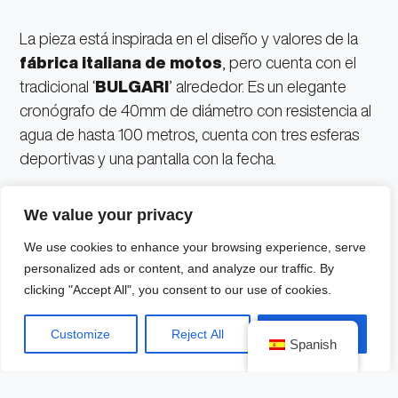
La pieza está inspirada en el diseño y valores de la
fábrica italiana de motos
, pero cuenta con el
tradicional ‘
BULGARI
’ alrededor. Es un elegante
cronógrafo de 40mm de diámetro con resistencia al
agua de hasta 100 metros, cuenta con tres esferas
deportivas y una pantalla con la fecha.
Los diseños de las esferas están inspirados en los
We value your privacy
marcadores de las motos
Ducati
y los números 10,
We use cookies to enhance your browsing experience, serve
11 y 12 son un guiño hacia la firma de Bologna.
personalized ads or content, and analyze our traffic. By
clicking "Accept All", you consent to our use of cookies.
El evento de presentación fue en el
Hotel Bulgari
de Milán
y contó con la presencia de Pecco
Customize
Reject All
Accept All
Spanish
Bagnaia, piloto de Moto GP; Andrea Ferrraresi,
director de Ducati Centro Stile y Antoine Pin,