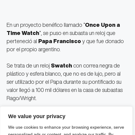
En un proyecto benéfico llamado “
Once Upon a
Time Watch
”, se puso en subasta un reloj que
perteneció al
Papa Francisco
y que fue donado
por el propio argentino.
Se trata de un reloj
Swatch
con correa negra de
plástico y esfera blanco, que no es de lujo, pero al
ser utilizado por el Papa durante su pontificado su
valor llegó a 100 mil dólares en la casa de subastas
Rago/Wright.
Por ahora, se han sumado 32 mil dólares, pero la
We value your privacy
puja se cerrará el 30 de noviembre.
We use cookies to enhance your browsing experience, serve
personalized ads or content, and analyze our traffic. By