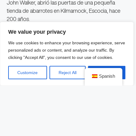
John Walker, abrió las puertas de una pequeña
tienda de abarrotes en Kilmarnock, Escocia, hace
200 años.
We value your privacy
Al respecto, Gabriel Díaz, Director de Johnnie
We use cookies to enhance your browsing experience, serve
Walker para Diageo México, comenta: “Estas botellas
personalized ads or content, and analyze our traffic. By
de edición limitada le dan un aspecto nuevo y
clicking "Accept All", you consent to our use of cookies.
vibrante a nuestros whiskies más icónicos y celebran
perfectamente la profundidad de carácter de
Customize
Reject All
Accept All
Spanish
Johnnie Walker mientras celebramos el 200
aniversario de nuestra marca. Este nuevo y
llamativo diseño seguramente será un
elemento de colección para los entusiastas
del Scotch whisky
; además de que también son
una opción ideal para regalar, ya que mostramos el
espíritu innovador de la marca y abrimos las puertas
a una nueva generación de amantes del whisky.”