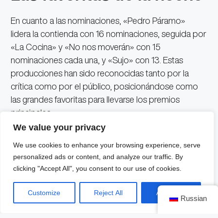
En cuanto a las nominaciones, «Pedro Páramo»
lidera la contienda con 16 nominaciones, seguida por
«La Cocina» y «No nos moverán» con 15
nominaciones cada una, y «Sujo» con 13. Estas
producciones han sido reconocidas tanto por la
crítica como por el público, posicionándose como
las grandes favoritas para llevarse los premios
principales.
We value your privacy
We use cookies to enhance your browsing experience, serve
En la categoría de Mejor Película compiten «La
personalized ads or content, and analyze our traffic. By
Cocina», «No nos moverán», «Pedro Páramo»,
clicking "Accept All", you consent to our use of cookies.
«Sujo» y «Un actor malo». Para Mejor Dirección, los
nominados incluyen a Alonso Ruizpalacios por «La
Customize
Reject All
Accept All
Russian
Cocina», Astrid Rondero y Fernanda Valadez por
«Sujo», Pierre Saint Martin por «No nos moverán»,