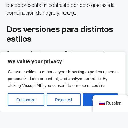
buceo presenta un contraste perfecto gracias a la
combinación de negro y naranja.
Dos versiones para distintos
estilos
Omega entiende que sus clientes no son todos
iguales, y por eso ofrece esta nueva versión del
We value your privacy
Diver 300M en dos configuraciones:
We use cookies to enhance your browsing experience, serve
personalized ads or content, and analyze our traffic. By
Brazalete de malla en acero
clicking "Accept All", you consent to our use of cookies.
inoxidable
: una opción elegante y
resistente, perfecta para quienes buscan
Customize
Reject All
Accept All
Russian
versatilidad y durabilidad.
Correa de caucho naranja
: más
deportiva y llamativa, ideal para quienes