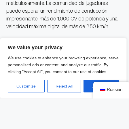
meticulosamente. La comunidad de jugadores
puede esperar un rendimiento de conducción
impresionante, más de 1,000 CV de potencia y una
velocidad máxima digital de más de 350 km/h.
Foto: Mercedes-AMG.
We value your privacy
“El Mercedes-AMG Project ONE está estrictamente
We use cookies to enhance your browsing experience, serve
limitado a 275 unidades en el mundo real. Estamos
personalized ads or content, and analyze our traffic. By
clicking "Accept All", you consent to our use of cookies.
encantados de que ahora haya una variante digital
perfecta y exclusivamente en Forza Horizon 5,
Customize
Reject All
Accept All
gracias a nuestra estrecha cooperación con
Russian
Microsoft, ahora podemos ofrecer virtualmente la
experiencia de conducción única de nuestro
hiperauto a un gran grupo de entusiastas de la mejor
y más impresionante forma actualmente disponible
en la escena del juego”, dijo Philipp Schiemer,