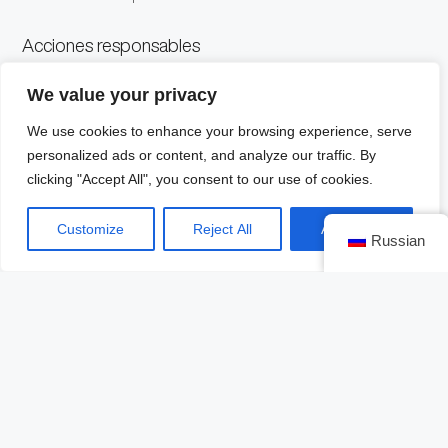
Acciones responsables
"
Nos unimos con Erick Meyenberg porque
We value your privacy
compartimos el mismo objetivo: ver en el arte un
We use cookies to enhance your browsing experience, serve
elemento fundamental de expresión. Hoy, queremos
personalized ads or content, and analyze our traffic. By
ser parte del cambio para dar visibilidad a las
clicking "Accept All", you consent to our use of cookies.
especies que no pueden levantar la voz, haremos lo
que está en nuestras manos para ser parte del
Customize
Reject All
Accept All
Russian
cambio
",
expuso en conferencia de
prensa Alejandro Gutierrez
Cuellar, Director de Marcas
Premium de Grupo Modelo
.
Gutiérrez Cuellar añadió que con este trabajo
artístico la marca busca apoyar al artista para
mantener un recordatorio constante de esta