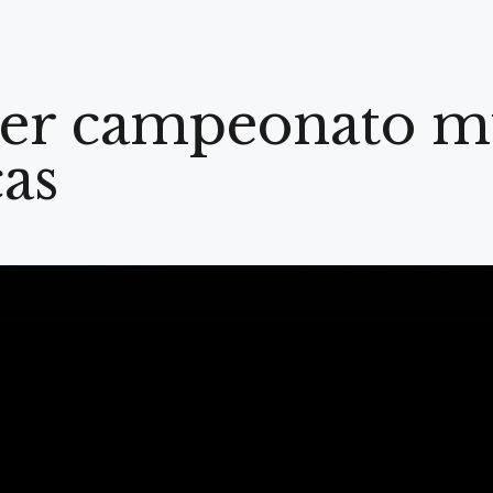
imer campeonato m
cas