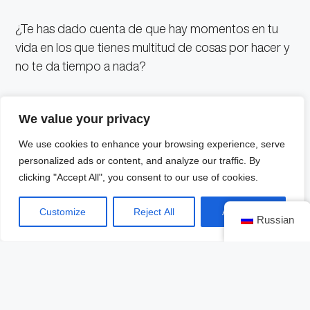
¿Te has dado cuenta de que hay momentos en tu
vida en los que tienes multitud de cosas por hacer y
no te da tiempo a nada?
Y por el contrario, ¿no te llegan otros en los que
We value your privacy
todo pareces estar estancado? Para mí es muy
importante crear planes para el futuro: ideas o viajes,
We use cookies to enhance your browsing experience, serve
aunque sean excursiones de un fin de semana.
El
personalized ads or content, and analyze our traffic. By
clicking "Accept All", you consent to our use of cookies.
mero hecho de planificar te motiva
.
Customize
Reject All
Accept All
Una buena conversación
Russian
Piensa en esas personas con las que te sientes muy
a gusto, con la que te encanta conversar, compartir
sensaciones, experiencias e ideas…
Contáctalos y
velos para platicar con ellos
.