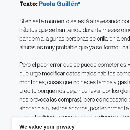
Texto:
Paola Guillén*
Si en este momento se está atravesando por 
hábitos que se han tenido durante meses o in
pandemia, algunas personas se orillaron a en
alturas es muy probable que ya se formó una 
Pero el peor error que se puede cometer es «ta
que urge modificar estos malos hábitos como
montones, cosas que no necesitamos y gast
crédito porque nos dejamos llevar por los glo
nos provoca las compras), pero es necesario q
abonarlo a nuestros ahorros, posteriormente s
con la finalidad de que nos llegue dinero de 
y ahorrar; para ello, estas son algunas sugeren
We value your privacy