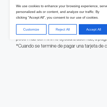
We use cookies to enhance your browsing experience, serv
Foto: Pixabay.
personalized ads or content, and analyze our traffic. By
clicking "Accept All", you consent to our use of cookies.
*Tratar de abonar un poco más del pago mínimo
Customize
Reject All
Accept All
pague mucho en intereses, lo ideal es pagar e
poco más del mínimo ayudará además, a pagar 
*Cuando se termine de pagar una tarjeta de c
tener una tarjeta con poco limite de crédito p
*Revisa los estados de cuenta para que se id
*Antes de comprar algo, se debe de hacer est
Ojo: si se llega a un acuerdo con el banco para
no quiere decir que nos quitarán del buro de cr
la idea de desaparecer del buró. Es necesario p