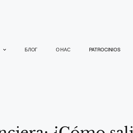
БЛОГ
О НАС
PATROCINIOS
nciera: ¿Cómo sali