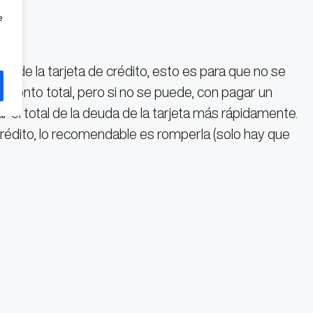
e
 de la tarjeta de crédito, esto es para que no se
l monto total, pero si no se puede, con pagar un
el total de la deuda de la tarjeta más rápidamente.
rédito, lo recomendable es romperla (solo hay que
ara cualquier emergencia).
entifique es que se gasta innecesariamente.
a pregunta ¿lo quiero? o ¿lo necesito?
 pagar solo un porcentaje de la deuda y saldar, esto
édito, hay que considerar esto por si se liquida con
agar la totalidad de la deuda si la intención es está.