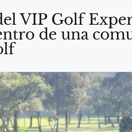
del VIP Golf Exper
entro de una com
olf