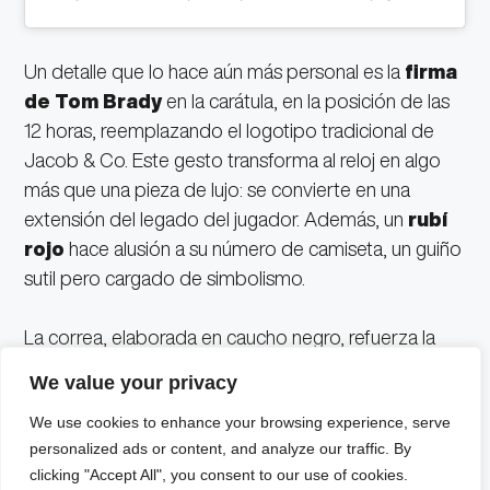
Un detalle que lo hace aún más personal es la
firma
de Tom Brady
en la carátula, en la posición de las
12 horas, reemplazando el logotipo tradicional de
Jacob & Co. Este gesto transforma al reloj en algo
más que una pieza de lujo: se convierte en una
extensión del legado del jugador. Además, un
rubí
rojo
hace alusión a su número de camiseta, un guiño
sutil pero cargado de simbolismo.
La correa, elaborada en caucho negro, refuerza la
idea de funcionalidad y durabilidad, sin perder la
We value your privacy
elegancia que caracteriza a las grandes piezas de la
We use cookies to enhance your browsing experience, serve
relojería contemporánea.
personalized ads or content, and analyze our traffic. By
clicking "Accept All", you consent to our use of cookies.