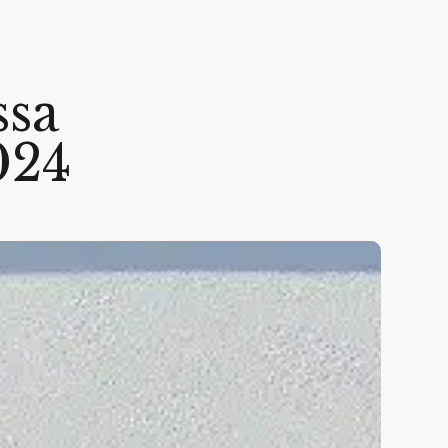
ssa
024